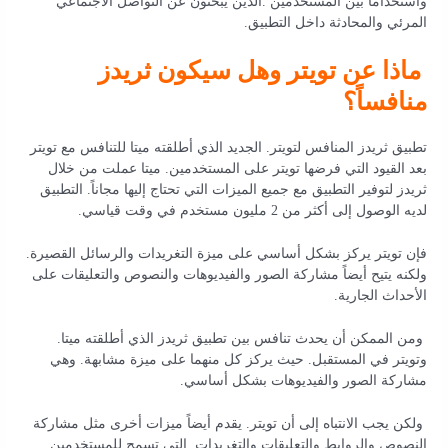
واستخداماً بين المستخدمين .الذين يبحثون عن التواصل الاجتماعي
المرئي والمحادثة داخل التطبيق.
ماذا عن تويتر وهل سيكون ثريدز
منافساً؟
تطبيق ثريدز المنافس لتويتر. الجديد الذي أطلقته ميتا للتنافس مع تويتر
بعد القيود التي فرضها تويتر على المستخدمين. ميتا عملت من خلال
ثريدز لتوفير التطبيق مع جميع الميزات التي تحتاج إليها مجاناً. التطبيق
لديه الوصول إلى أكثر من 2 مليون مستخدم في وقت قياسي.
فإن تويتر يركز بشكل أساسي على ميزة التغريدات والرسائل القصيرة.
ولكنه يتيح أيضاً مشاركة الصور والفيديوهات والنصوص والتعليقات على
الأحداث الجارية.
ومن الممكن أن يحدث تنافس بين تطبيق ثريدز الذي أطلقته ميتا.
وتويتر في المستقبل. حيث يركز كل منهما على ميزة مشابهة. وهي
مشاركة الصور والفيديوهات بشكل أساسي.
ولكن يجب الانتباه إلى أن تويتر. يقدم أيضاً ميزات أخرى مثل مشاركة
النصوص والروابط والتعليقات والتغريدات. التي تسمح للمستخدمين