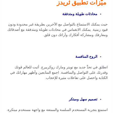
ميّزات تطبيق ثريدز
محادثات طويلة ومتدفقة
حيث يمكنك الاستمتاع بالتواصل مع الآخرين بطريقة غير محدودة ودون
قيود زمنية. يمكنك الانغماس في محادثات طويلة ومتدفقة مع أصدقائك
ومعارفك ومشاركة أفكارك وآرائك دون قلق.
الروح المنافسة
انطلق في تحدٍّ جديد مع تويتر ومارك زوكربيرج. أثبت للعالم قوتك
وقدرتك على التواصل والمنافسة. اجمع المتابعين وأظهر مهاراتك في
الكتابة واحصل على تفاعلات مثيرة للإعجاب.
تصميم سهل ومبتكر
استمتع بتجربة المستخدم السلسة والممتعة مع واجهة مستخدم مبتكرة.