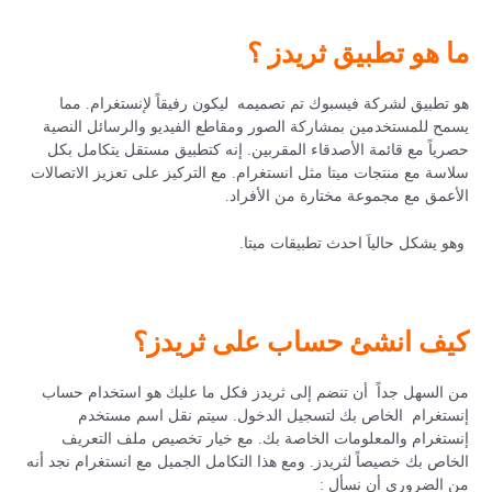
ما هو تطبيق ثريدز ؟
هو تطبيق لشركة فيسبوك تم تصميمه ليكون رفيقاً لإنستغرام. مما
يسمح للمستخدمين بمشاركة الصور ومقاطع الفيديو والرسائل النصية
حصرياً مع قائمة الأصدقاء المقربين. إنه كتطبيق مستقل يتكامل بكل
سلاسة مع منتجات ميتا مثل انستغرام. مع التركيز على تعزيز الاتصالات
الأعمق مع مجموعة مختارة من الأفراد.
وهو يشكل حالياَ احدث تطبيقات ميتا.
كيف انشئ حساب على ثريدز؟
من السهل جداً أن تنضم إلى ثريدز فكل ما عليك هو استخدام حساب
إنستغرام الخاص بك لتسجيل الدخول. سيتم نقل اسم مستخدم
إنستغرام والمعلومات الخاصة بك. مع خيار تخصيص ملف التعريف
الخاص بك خصيصاً لثريدز. ومع هذا التكامل الجميل مع انستغرام نجد أنه
من الضروري أن نسأل :