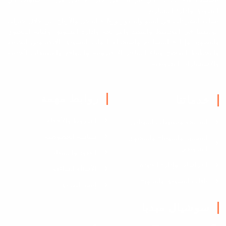
التسويق وادارة المشاريع
نساعد الشركات في النمو والتطور وزيادة الدخل والأرباح من خلال خبرات
موظفينا في التخطيط والتنفيذ والبرمجة وادارة التسويق وكتابة المحتوى
والتصوير وإدارة المشاريع واستخدام أدوات التسويق الالكتروني الحديثة
والتخطيط الصحيح وبناء المتاجر الالكترونية والمواقع والتطبيقات الحديثة
والاستشارات التسويقية
روابط مهمة
خدماتنا
الشروط والأحكام
البرمجة وتطبيقات الموبايل
سياسة الخصوصية
التصميم والمونتاج والمحتوى
التسويقي
العقود والمبيعات
الدراسات وإدارة الجودة
الأسئلة الشائعة
باقات التسويق والترويج
إنضم للفريق
سوشيال ميديا