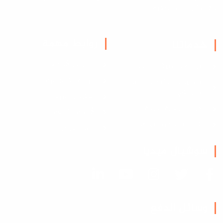
والاستشارات التسويقية
روابط مهمة
خدماتنا
الشروط والأحكام
البرمجة وتطبيقات الموبايل
سياسة الخصوصية
التصميم والمونتاج والمحتوى
التسويقي
العقود والمبيعات
الدراسات وإدارة الجودة
الأسئلة الشائعة
باقات التسويق والترويج
إنضم للفريق
سوشيال ميديا
وسائل الدفع