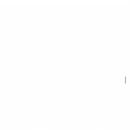
من نحن
شركة باشا أوغلو هي شركة عالمية رائدة في التسويق الالكتروني والبرمجة
تأسست عام 2022 في بتركيا عن خبرة لا تقل عن 10 سنوات في التسويق
وادارة المشاريع
نساعد الشركات في النمو والتطور وزيادة الدخل والأرباح من خلال خبرات
موظفينا في التخطيط والتنفيذ والبرمجة وادارة التسويق وكتابة المحتوى
والتصوير وإدارة المشاريع واستخدام أدوات التسويق الالكتروني الحديثة
والتخطيط الصحيح وبناء المتاجر الالكترونية والمواقع والتطبيقات الحديثة