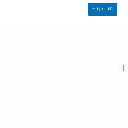
من نحن
كة باشا أوغلو هي شركة عالمية رائدة في التسويق الالكتروني والبرمجة
تأسست عام 2022 في بتركيا عن خبرة لا تقل عن 10 سنوات في التسويق
دارة المشاريع
اعد الشركات في النمو والتطور وزيادة الدخل والأرباح من خلال خبرات
ظفينا في التخطيط والتنفيذ والبرمجة وادارة التسويق وكتابة المحتوى
لتصوير وإدارة المشاريع واستخدام أدوات التسويق الالكتروني الحديثة
لتخطيط الصحيح وبناء المتاجر الالكترونية والمواقع والتطبيقات الحديثة
لاستشارات التسويقية