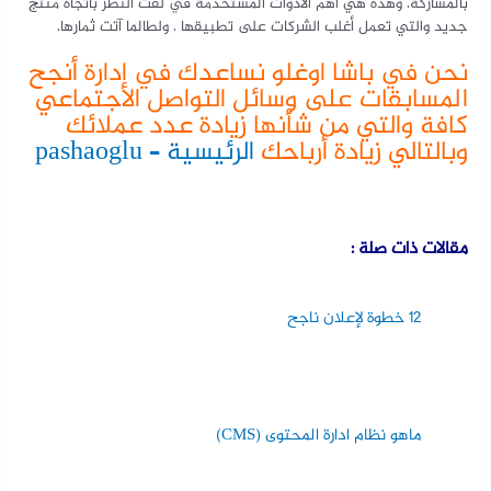
بالمشاركة. وهذه هي أهم الأدوات المستخدمة في لفت النظر باتجاه منتج
جديد والتي تعمل أغلب الشركات على تطبيقها . ولطالما آتت ثمارها.
نحن في باشا اوغلو نساعدك في إدارة أنجح
المسابقات على وسائل التواصل الاجتماعي
كافة والتي من شأنها زيادة عدد عملائك
وبالتالي زيادة أرباحك
الرئيسية – pashaoglu
مقالات ذات صلة :
12 خطوة لإعلان ناجح
ماهو نظام ادارة المحتوى (CMS)