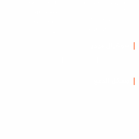
سياسة الخصوصية
التصميم والمونتاج والمحتوى
التسويقي
العقود والمبيعات
الدراسات وإدارة الجودة
الأسئلة الشائعة
باقات التسويق والترويج
إنضم للفريق
سوشيال ميديا
وسائل الدفع