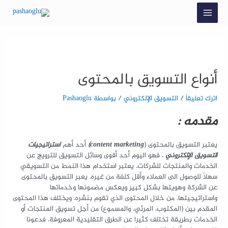
أنواع التسويق بالمحتوى
اترك تعليقاً
/
التسويق الإلكتروني
/ بواسطة
Pashaoglu
مقدمه :
يعتبر التسويق بالمحتوى (
g
content marketin
)
أحد أهم
استراتيجيات
التسويق الإلكتروني
، فهو اليوم أحد أقوى وسائل التسويق للترويج عن
الخدمات والمنتجات للشركات. يعتبر استخدام هذا النمط من التسويقي
سهلاً للوصول الى العملاء وأقل كلفة من غيره.
يعبر التسويق بالمحتوى
عن الشركة وهويتها بشكل كبير ويعكس مضمونها وخدماتها
واستراتيجيتها. من خلال المحتوى الذي تقوم بنشره. ويختلف هذا المحتوى
المقدم بين (المكتوب، المرئي، والمسموع) من أجل تسويق المنتجات أو
الخدمات بطريقة تختلف كثيرا عن الطرق التقليدية المعروفة. فدعونا