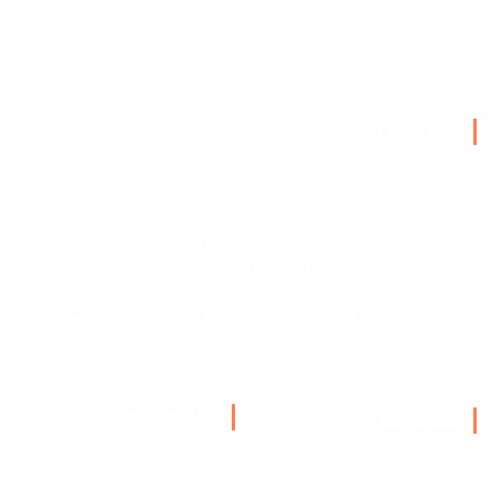
من نحن
كة باشا أوغلو هي شركة عالمية رائدة في التسويق الالكتروني والبرمجة
تأسست عام 2022 في بتركيا عن خبرة لا تقل عن 10 سنوات في التسويق
دارة المشاريع
اعد الشركات في النمو والتطور وزيادة الدخل والأرباح من خلال خبرات
ظفينا في التخطيط والتنفيذ والبرمجة وادارة التسويق وكتابة المحتوى
لتصوير وإدارة المشاريع واستخدام أدوات التسويق الالكتروني الحديثة
لتخطيط الصحيح وبناء المتاجر الالكترونية والمواقع والتطبيقات الحديثة
لاستشارات التسويقية
روابط مهمة
خدماتنا
الشروط والأحكام
البرمجة وتطبيقات الموبايل