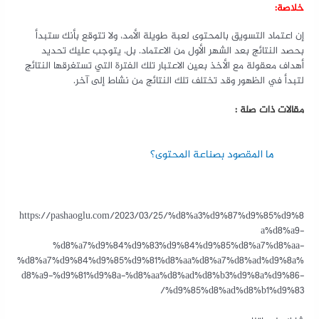
خلاصة:
إن اعتماد التسويق بالمحتوى لعبة طويلة الأمد، ولا تتوقع بأنك ستبدأ
بحصد النتائج بعد الشهر الأول من الاعتماد. بل، يتوجب عليك تحديد
أهداف معقولة مع الأخذ بعين الاعتبار تلك الفترة التي تستغرقها النتائج
لتبدأ في الظهور وقد تختلف تلك النتائج من نشاط إلى آخر.
مقالات ذات صلة :
ما المقصود بصناعة المحتوى؟
https://pashaoglu.com/2023/03/25/%d8%a3%d9%87%d9%85%d9%8
a%d8%a9-
%d8%a7%d9%84%d9%83%d9%84%d9%85%d8%a7%d8%aa-
%d8%a7%d9%84%d9%85%d9%81%d8%aa%d8%a7%d8%ad%d9%8a%
d8%a9-%d9%81%d9%8a-%d8%aa%d8%ad%d8%b3%d9%8a%d9%86-
%d9%85%d8%ad%d8%b1%d9%83/