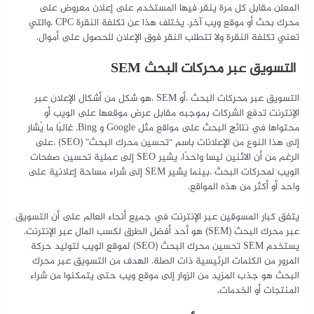
المعلن مقابل كل مرة ينقر فيها المستخدم على إعلان معروض على
محرك بحث أو موقع ويب آخر. يختلف هذا عن تكلفة النقرة CPC ،والتي
تعني تكلفة النقرة ولا تتطلب النقر فوق الإعلان للحصول على أموال.
التسويق عبر محركات البحث SEM
التسويق عبر محركات البحث ،أو SEM ،هو شكل من أشكال الإعلان عبر
الإنترنت تدفع الشركات بموجبه مقابل عرض موقعها على الويب أو
محتواها في نتائج البحث على مواقع مثل Google و Bing. غالبًا ما يُشار
إلى هذا النوع من الإعلانات باسم “تحسين محرك البحث” (SEO) ،على
الرغم من أن الاثنين ليسا واحدًا. يشير SEO إلى عملية تحسين صفحات
الويب لمحركات البحث ،بينما يشير SEM إلى شراء مساحة إعلانية على
واحد أو أكثر من هذه المواقع.
يتفق كبار المسوقين عبر الإنترنت في جميع أنحاء العالم على أن التسويق
عبر محرك البحث (SEM) هو أحد أفضل الطرق لكسب المال عبر الإنترنت.
يستخدم SEM تحسين محرك البحث (SEO) لموقع الويب لتوليد حركة
المرور من الكلمات الرئيسية ذات الصلة. الهدف من التسويق عبر محرك
البحث هو جذب المزيد من الزوار إلى موقع ويب حتى يتمكنوا من شراء
المنتجات أو الخدمات.