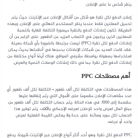
ينقر شخص ما على الإعلان.
إعلان الدفع لكل نقرة هو شكل من أشكال الإعلان عبر الإنترنت حيث يتم
تحميل المعلنين فقط عندما ينقر المستخدم النهائي على الإعلان. وبهذه
الطريقة ،تكون إعلانات الدفع بالنقرة ميسورة التكلفة للغاية بالنسبة
للمعلنين الذين يرغبون في اكتساب المزيد من الظهور. على الرغم من أن
إعلانات الدفع لكل نقرة (PPC) ليست مرتبطة بالضرورة بأي شبكة معينة
،فقد قامت العديد من شبكات الإعلانات بدمجها في أنظمتها بحيث يمكن
استخدامها بسهولة بواسطة مشرفي المواقع. هناك أيضًا أنواع مختلفة من
إعلانات الدفع لكل نقرة ،بما في ذلك إعلانات الوصلات النصية والعرض.
أهم مصطلحات PPC
هذه المصطلحات هي: التكلفة لكل ألف ظهور – التكلفة لكل ألف ظهور ،أي
عدد مشاهدات الإعلان مقسومًا على الأموال التي يتم إنفاقها عليها
،مقسمة إلى 1000. في هذه الحالة ،يتم حساب التكلفة لكل ألف ظهور من
مبلغ المال لعرض واحد للإعلان لعرضه الإجمالي بالآلاف. يتم توفير هذا
الحساب لكل مورد وسائط على حدة ولا يعكس القيمة الفعلية لعرض
واحد أو عرضه.
PPC الدفع لكل نقرة ،وهو أحد أكثر أنواع الإعلان عبر الإنترنت شيوعًا. يدفع