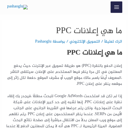
ما هي إعلانات PPC
اترك تعليقاً
/
التسويق الإلكتروني
/ بواسطة
Pashaoglu
ما هي إعلانات PPC
إعلان الدفع بالنقرة (PPC) هو طريقة تسويق عبر الإنترنت حيث يدفع
المعلنون في كل مرة ينقر فيها المستخدم على الإعلان. سيتلقى الناشر
،المعروف أيضًا باسم مالك موقع الويب أو مشرف الموقع ،دفعة لكل زائر إلى
موقعه ينقر على إعلان PPC.
إذا لم تكن قد استخدمت Google AdWords للبحث مطلقًا ،فيجدر بك إلقاء
نظرة على إعلانات PPC. إنها تشبه إلى حد كبير الإعلانات على شبكة
البحث النموذجية ،ولكن يتم عرضها في الشريط الجانبي على الجانب
الأيمن من SERPs. عندما ينقر المستخدمون على إعلان PPC ،يتم نقلهم
إلى موقع ويب المعلن بدلاً من الانتقال مباشرةً إلى صفحة نتائج البحث
العضوية. الميزة الرئيسية لـ PPC هي أنه لا يمكن للمعلنين الدفع إلا عندما