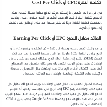
تكلفة النقرة CPC أو Cost Per Click
في كل مرة يرى شخص ما إعلانك ،فإنك تدفع مبلغًا معينًا. تسمى هذه
الرسوم تكلفة النقرة. كلما زاد عدد الأشخاص الذين ينقرون على إعلانك
،انخفضت تكلفة النقرة. وإذا لم ينقر عليها أحد على الإطلاق ،فلن تضطر
إلى دفع أي شيء.
العائد مقابل النقرة EPC أو Earning Per Click
ما هو وكيف تحصل عليه! ربحية كل نقرة – تم استخدام مفهوم EPC أو
الربح مقابل النقرة لفترة طويلة من قبل صناعة التسويق عبر محركات
البحث (SEM). يشير إلى مقدار المال الذي يمكنك كسبه من خلال عرض
الإعلانات على موقع الويب الخاص بك. ومع ذلك ،ينطبق هذا المصطلح
أيضًا على الأشكال الأخرى للإيرادات عبر الإنترنت مثل التسويق بالعمولة
والإعلان على الشبكة الإعلانية والإعلان عبر الهاتف المحمول.
يمكنك اختيار الكسب من خلال عرض الإعلانات ،ويتم الدفع لك مقابل كل
نقرة على الإعلانات. يرمز EPC إلى الربح لكل نقرة ،مما يعني أنه سيتم
الدفع لك مقابل كل نقرة على الإعلانات التي يتم عرضها على موقع الويب
الخاص بك. هذه طريقة دفع يقدمها Google AdSense وهي بديل لـ CPM
(التكلفة لكل ألف ظهور).