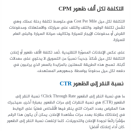
التكلفة لكل ألف ظهور CPM
التكلفة لكل ميل Cost Per Mile هي متوسط تكلفة رحلة عملك. وهي
تشمل تكلفة الوقود ،والتلف والتلف على سيارتك ،والاستهلاك ،ومدفوعات
القرض أو مدفوعات الإيجار للسيارة ،وتكاليف صيانة السيارة ،والبلى العام
للسيارة.
على عكس الإعلانات المصوّرة التقليدية ،تُعد تكلفة الألف ظهور أو إعلان
التكلفة لكل ميل شكلاً جديدًا نسبيًا من التسويق لا يحتوي على معدلات
ثابتة. تسمح هذه الطريقة للمعلنين بالمزايدة بالسعر الذي يرغبون في
دفعه لكل ميل مدفوعًا بواسطة جمهورهم المستهدف.
نسبة النقر إلى الظهور
CTR
ما هي نسبة النقر إلى الظهور Click Through Rate؟ نسبة النقر إلى
الظهور (CTR) هي نسبة النقرات إلى مرات الظهور. بعبارة أخرى ،سيخبرك
هذا المقياس بعدد المرات التي ينقر فيها الأشخاص فعليًا على الروابط
في إعلاناتك مقارنة بعدد مرات مشاهدة الإعلان. يمكن أن يكون هذا الرقم
مؤشرًا رائعًا لجودة الإعلان والتحويلات. كلما ارتفعت نسبة النقر إلى الظهور
،كان أداء إعلانك أفضل!