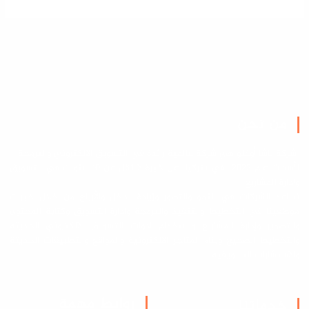
من نحن
شركة باشا أوغلو هي شركة عالمية رائدة في التسويق الالكتروني والبرمجة
تأسست عام 2022 في بتركيا عن خبرة لا تقل عن 10 سنوات في التسويق
وادارة المشاريع
نساعد الشركات في النمو والتطور وزيادة الدخل والأرباح من خلال خبرات
موظفينا في التخطيط والتنفيذ والبرمجة وادارة التسويق وكتابة المحتوى
والتصوير وإدارة المشاريع واستخدام أدوات التسويق الالكتروني الحديثة
والتخطيط الصحيح وبناء المتاجر الالكترونية والمواقع والتطبيقات الحديثة
والاستشارات التسويقية
روابط مهمة
خدماتنا