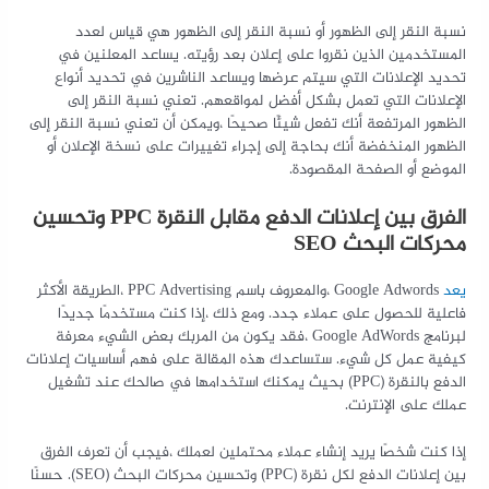
نسبة النقر إلى الظهور أو نسبة النقر إلى الظهور هي قياس لعدد
المستخدمين الذين نقروا على إعلان بعد رؤيته. يساعد المعلنين في
تحديد الإعلانات التي سيتم عرضها ويساعد الناشرين في تحديد أنواع
الإعلانات التي تعمل بشكل أفضل لمواقعهم. تعني نسبة النقر إلى
الظهور المرتفعة أنك تفعل شيئًا صحيحًا ،ويمكن أن تعني نسبة النقر إلى
الظهور المنخفضة أنك بحاجة إلى إجراء تغييرات على نسخة الإعلان أو
الموضع أو الصفحة المقصودة.
الفرق بين إعلانات الدفع مقابل النقرة PPC وتحسين
محركات البحث SEO
يعد
Google Adwords ،والمعروف باسم PPC Advertising ،الطريقة الأكثر
فاعلية للحصول على عملاء جدد. ومع ذلك ،إذا كنت مستخدمًا جديدًا
لبرنامج Google AdWords ،فقد يكون من المربك بعض الشيء معرفة
كيفية عمل كل شيء. ستساعدك هذه المقالة على فهم أساسيات إعلانات
الدفع بالنقرة (PPC) بحيث يمكنك استخدامها في صالحك عند تشغيل
عملك على الإنترنت.
إذا كنت شخصًا يريد إنشاء عملاء محتملين لعملك ،فيجب أن تعرف الفرق
بين إعلانات الدفع لكل نقرة (PPC) وتحسين محركات البحث (SEO). حسنًا