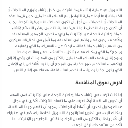
التسويق هو عملية إنشاء قيمة لشركة من خلال إنشاء وتوزيع المنتجات أو
الخدمات. إنها أيضًا عملية التواصل مع العملاء المحتملين حول قيمة هذه
المنتجات أو الخدمات. من أجل أن تكون الحملات التسويقية ناجحة، يجب
أن تكون جيدة التخطيط والتنفيذ بعناية. تتضمن بعض النصائح لإنشاء
حملة إعلانية ناجحة عبر الإنترنت ما يلي: – تحديد الجمهور المستهدف
والأهداف. بدون فهم واضح لمن تستهدفه وما تأمل في تحقيقه، سيكون
من الصعب إنشاء حملة فعالة. – ابحث عن منافسيك. ما الذي يفعلونه
وينجح؟ ما الذي يمكنك فعله بشكل مختلف؟ – اجعل رسائلك واضحة
وموجزة. إن قصف العملاء المحتملين بالكثير من المعلومات لن يؤدي إلا إلى
إرباكهم. – استخدام صور جذابة. من المرجح أن ينتبه الأشخاص إلى الإعلان
الذي يكون جذابًا بصريًا. – استخدم لغة مقنعة. هدفك هو إقناع الناس.
ادرس سوق المنافسة
إذا كنت ترغب في إنشاء حملة إعلانية ناجحة على الإنترنت، فمن المهم
أن تدرس المنافسة أولاً. تعرف على ما تفعله الشركات الأخرى في مجال
عملك وحاول تحديد أي أنماط أو اتجاهات. بمجرد أن تفهم جيدًا المنافسة،
يمكنك البدء في تطوير استراتيجية التسويق الخاصة بك. ضع في اعتبارك
أن الأمر يتطلب الكثير من العمل الجاد والتفاني للنجاح عبر الإنترنت، لذا
تأكد من استعدادك لبذل الجهد.