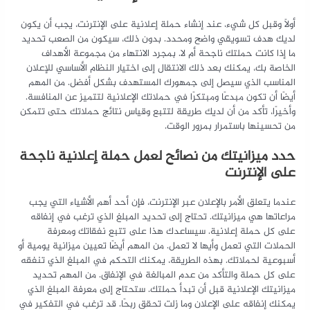
أولاً وقبل كل شيء، عند إنشاء حملة إعلانية على الإنترنت، يجب أن يكون
لديك هدف تسويقي واضح ومحدد. بدون ذلك، سيكون من الصعب تحديد
ما إذا كانت حملتك ناجحة أم لا. بمجرد الانتهاء من مجموعة الأهداف
الخاصة بك، يمكنك بعد ذلك الانتقال إلى اختيار النظام الأساسي للإعلان
المناسب الذي سيصل إلى جمهورك المستهدف بشكل أفضل. من المهم
أيضًا أن تكون مبدعًا ومبتكرًا في حملاتك الإعلانية لتتميز عن المنافسة.
وأخيرًا، تأكد من أن لديك طريقة لتتبع وقياس نتائج حملاتك حتى تتمكن
من تحسينها باستمرار بمرور الوقت.
حدد ميزانيتك من نصائح لعمل حملة إعلانية ناجحة
على الإنترنت
عندما يتعلق الأمر بالإعلان عبر الإنترنت، فإن أحد أهم الأشياء التي يجب
مراعاتها هي ميزانيتك. تحتاج إلى تحديد المبلغ الذي ترغب في إنفاقه
على كل حملة إعلانية. سيساعدك هذا على تتبع نفقاتك ومعرفة
الحملات التي تعمل وأيها لا تعمل. من المهم أيضًا تعيين ميزانية يومية أو
أسبوعية لحملاتك. بهذه الطريقة، يمكنك التحكم في المبلغ الذي تنفقه
على كل حملة والتأكد من عدم المبالغة في الإنفاق. من المهم تحديد
ميزانيتك الإعلانية قبل أن تبدأ حملتك. ستحتاج إلى معرفة المبلغ الذي
يمكنك إنفاقه على الإعلان وما زلت تحقق ربحًا. قد ترغب في التفكير في