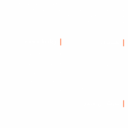
موظفينا في التخطيط والتنفيذ والبرمجة وادارة التسويق وكتابة المحتوى
والتصوير وإدارة المشاريع واستخدام أدوات التسويق الالكتروني الحديثة
والتخطيط الصحيح وبناء المتاجر الالكترونية والمواقع والتطبيقات الحديثة
والاستشارات التسويقية
روابط مهمة
خدماتنا
الشروط والأحكام
البرمجة وتطبيقات الموبايل
سياسة الخصوصية
التصميم والمونتاج والمحتوى
التسويقي
العقود والمبيعات
الدراسات وإدارة الجودة
الأسئلة الشائعة
باقات التسويق والترويج
إنضم للفريق
سوشيال ميديا