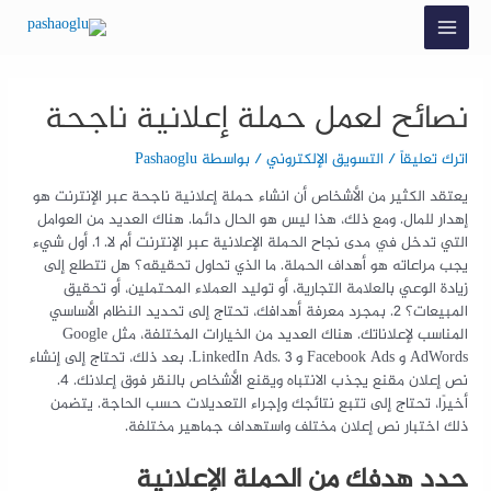
نصائح لعمل حملة إعلانية ناجحة
اترك تعليقاً
/
التسويق الإلكتروني
/ بواسطة
Pashaoglu
يعتقد الكثير من الأشخاص أن انشاء حملة إعلانية ناجحة عبر الإنترنت هو
إهدار للمال. ومع ذلك، هذا ليس هو الحال دائما. هناك العديد من العوامل
التي تدخل في مدى نجاح الحملة الإعلانية عبر الإنترنت أم لا. 1. أول شيء
يجب مراعاته هو أهداف الحملة. ما الذي تحاول تحقيقه؟ هل تتطلع إلى
زيادة الوعي بالعلامة التجارية، أو توليد العملاء المحتملين، أو تحقيق
المبيعات؟ 2. بمجرد معرفة أهدافك، تحتاج إلى تحديد النظام الأساسي
المناسب لإعلاناتك. هناك العديد من الخيارات المختلفة، مثل Google
AdWords و Facebook Ads و LinkedIn Ads. 3. بعد ذلك، تحتاج إلى إنشاء
نص إعلان مقنع يجذب الانتباه ويقنع الأشخاص بالنقر فوق إعلانك. 4.
أخيرًا، تحتاج إلى تتبع نتائجك وإجراء التعديلات حسب الحاجة. يتضمن
ذلك اختبار نص إعلان مختلف واستهداف جماهير مختلفة.
حدد هدفك من الحملة الإعلانية