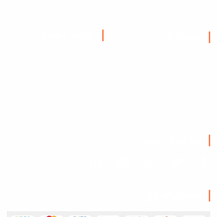
والاستشارات التسويقية
روابط مهمة
خدماتنا
الشروط والأحكام
البرمجة وتطبيقات الموبايل
سياسة الخصوصية
التصميم والمونتاج والمحتوى
التسويقي
العقود والمبيعات
الدراسات وإدارة الجودة
الأسئلة الشائعة
باقات التسويق والترويج
إنضم للفريق
سوشيال ميديا
وسائل الدفع