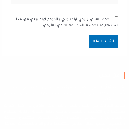
احفظ اسمي، بريدي الإلكتروني، والموقع الإلكتروني في هذا
المتصفح لاستخدامها المرة المقبلة في تعليقي.
من نحن
شركة باشا أوغلو هي شركة عالمية رائدة في التسويق الالكتروني والبرمجة
تأسست عام 2022 في بتركيا عن خبرة لا تقل عن 10 سنوات في التسويق
وادارة المشاريع
نساعد الشركات في النمو والتطور وزيادة الدخل والأرباح من خلال خبرات
موظفينا في التخطيط والتنفيذ والبرمجة وادارة التسويق وكتابة المحتوى
والتصوير وإدارة المشاريع واستخدام أدوات التسويق الالكتروني الحديثة
والتخطيط الصحيح وبناء المتاجر الالكترونية والمواقع والتطبيقات الحديثة