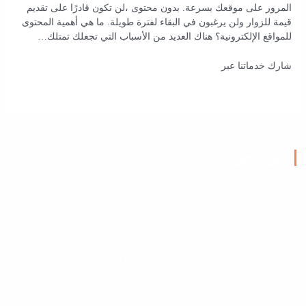
المرور على موقعك بسرعة. بدون محتوى ،لن تكون قادرًا على تقديم
قيمة للزوار ولن يرغبون في البقاء لفترة طويلة. ما هي أهمية المحتوى
للمواقع الإلكترونية؟ هناك العديد من الأسباب التي تجعلك تمتلك…
شارك خدماتنا عبر
من نحن
شركة باشا أوغلو هي شركة عالمية رائدة في التسويق الالكتروني
والبرمجة
تأسست عام 2022 في بتركيا عن خبرة لا تقل عن 10 سنوات في
التسويق وادارة المشاريع
نساعد الشركات في النمو والتطور وزيادة الدخل والأرباح من خلال خبرات
موظفينا في التخطيط والتنفيذ والبرمجة وادارة التسويق وكتابة المحتوى
والتصوير وإدارة المشاريع واستخدام أدوات التسويق الالكتروني الحديثة
والتخطيط الصحيح وبناء المتاجر الالكترونية والمواقع والتطبيقات الحديثة
والاستشارات التسويقية