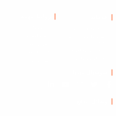
روابط مهمة
خدماتنا
الشروط والأحكام
البرمجة وتطبيقات الموبايل
سياسة الخصوصية
التصميم والمونتاج والمحتوى
التسويقي
العقود والمبيعات
الدراسات وإدارة الجودة
الأسئلة الشائعة
باقات التسويق والترويج
إنضم للفريق
سوشيال ميديا
وسائل الدفع