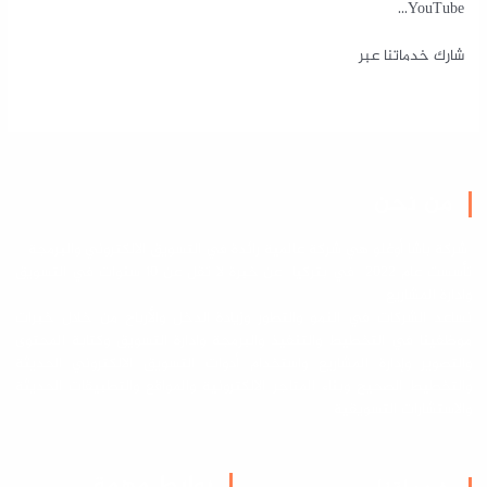
YouTube…
شارك خدماتنا عبر
من نحن
شركة باشا أوغلو هي شركة عالمية رائدة في التسويق الالكتروني والبرمجة
تأسست عام 2022 في بتركيا عن خبرة لا تقل عن 10 سنوات في التسويق
وادارة المشاريع
نساعد الشركات في النمو والتطور وزيادة الدخل والأرباح من خلال خبرات
موظفينا في التخطيط والتنفيذ والبرمجة وادارة التسويق وكتابة المحتوى
والتصوير وإدارة المشاريع واستخدام أدوات التسويق الالكتروني الحديثة
والتخطيط الصحيح وبناء المتاجر الالكترونية والمواقع والتطبيقات الحديثة
والاستشارات التسويقية
روابط مهمة