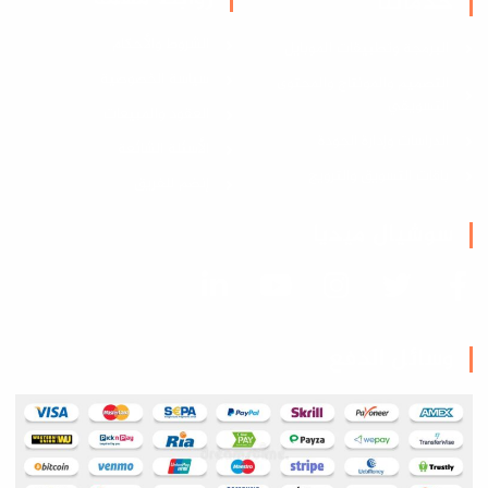
خدماتنا
الشروط والأحكام
البرمجة وتطبيقات الموبايل
سياسة الخصوصية
التصميم والمونتاج والمحتوى
التسويقي
العقود والمبيعات
الدراسات وإدارة الجودة
الأسئلة الشائعة
باقات التسويق والترويج
إنضم للفريق
سوشيال ميديا
وسائل الدفع