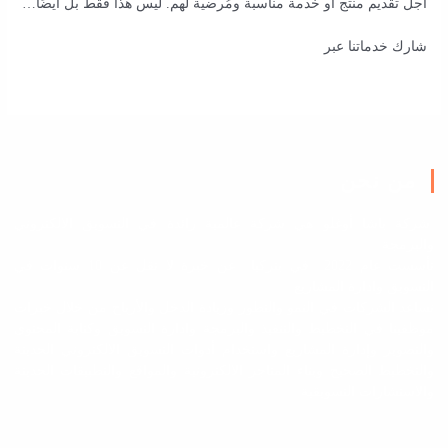
أجل تقديم منتج أو خدمة مناسبة ومُرضية لهم. ليس هذا فقط بل أيضًا…
شارك خدماتنا عبر
من نحن
شركة باشا أوغلو هي شركة عالمية رائدة في التسويق الالكتروني
والبرمجة
تأسست عام 2022 في بتركيا عن خبرة لا تقل عن 10 سنوات في
التسويق وادارة المشاريع
نساعد الشركات في النمو والتطور وزيادة الدخل والأرباح من خلال خبرات
موظفينا في التخطيط والتنفيذ والبرمجة وادارة التسويق وكتابة المحتوى
والتصوير وإدارة المشاريع واستخدام أدوات التسويق الالكتروني الحديثة
والتخطيط الصحيح وبناء المتاجر الالكترونية والمواقع والتطبيقات الحديثة
والاستشارات التسويقية