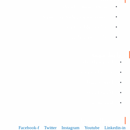
البرمجة وتطبيقات الموبايل
التصميم والمونتاج والمحتوى التسويقي
الدراسات وإدارة الجودة
باقات التسويق والترويج
روابط مهمة
الشروط والأحكام
سياسة الخصوصية
العقود والمبيعات
الأسئلة الشائعة
إنضم للفريق
سوشيال ميديا
Facebook-f
Twitter
Instagram
Youtube
Linkedin-in