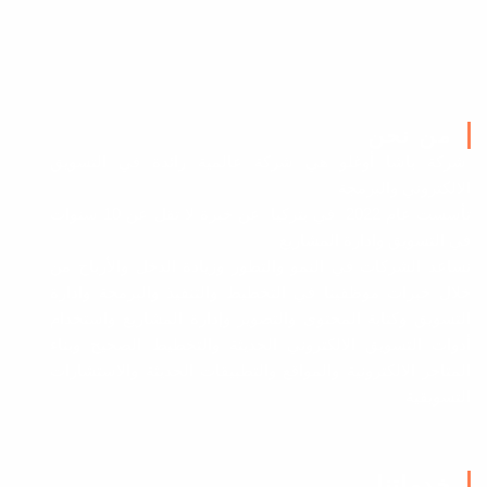
من نحن
شركة باشا أوغلو هي شركة عالمية رائدة في التسويق
الالكتروني والبرمجة
تأسست عام 2022 في بتركيا عن خبرة لا تقل عن 10 سنوات
في التسويق وادارة المشاريع
نساعد الشركات في النمو والتطور وزيادة الدخل والأرباح من
خلال خبرات موظفينا في التخطيط والتنفيذ والبرمجة وادارة
التسويق وكتابة المحتوى والتصوير وإدارة المشاريع واستخدام
أدوات التسويق الالكتروني الحديثة والتخطيط الصحيح وبناء
المتاجر الالكترونية والمواقع والتطبيقات الحديثة والاستشارات
التسويقية
خدماتنا