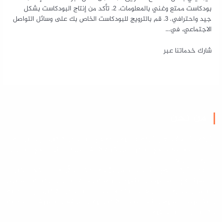
بودكاست ممتع وغني بالمعلومات. 2. تأكد من إنتاج البودكاست بشكل
جيد واحترافي. 3. قم بالترويج للبودكاست الخاص بك على وسائل التواصل
الاجتماعي، في…
شارك خدماتنا عبر
من نحن
شركة باشا أوغلو هي شركة عالمية رائدة في التسويق الالكتروني والبرمجة
تأسست عام 2022 في بتركيا عن خبرة لا تقل عن 10 سنوات في التسويق
وادارة المشاريع
نساعد الشركات في النمو والتطور وزيادة الدخل والأرباح من خلال خبرات
موظفينا في التخطيط والتنفيذ والبرمجة وادارة التسويق وكتابة المحتوى
والتصوير وإدارة المشاريع واستخدام أدوات التسويق الالكتروني الحديثة
والتخطيط الصحيح وبناء المتاجر الالكترونية والمواقع والتطبيقات الحديثة
والاستشارات التسويقية