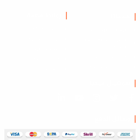
روابط مهمة
خدماتنا
الشروط والأحكام
البرمجة وتطبيقات الموبايل
سياسة الخصوصية
التصميم والمونتاج والمحتوى
التسويقي
العقود والمبيعات
الدراسات وإدارة الجودة
الأسئلة الشائعة
باقات التسويق والترويج
إنضم للفريق
سوشيال ميديا
وسائل الدفع