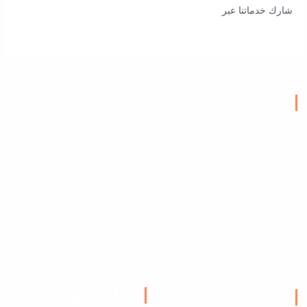
شارك خدماتنا عبر
من نحن
شركة باشا أوغلو هي شركة عالمية رائدة في التسويق الالكتروني
والبرمجة
تأسست عام 2022 في بتركيا عن خبرة لا تقل عن 10 سنوات في
التسويق وادارة المشاريع
نساعد الشركات في النمو والتطور وزيادة الدخل والأرباح من خلال خبرات
موظفينا في التخطيط والتنفيذ والبرمجة وادارة التسويق وكتابة المحتوى
والتصوير وإدارة المشاريع واستخدام أدوات التسويق الالكتروني الحديثة
والتخطيط الصحيح وبناء المتاجر الالكترونية والمواقع والتطبيقات الحديثة
والاستشارات التسويقية
روابط مهمة
خدماتنا