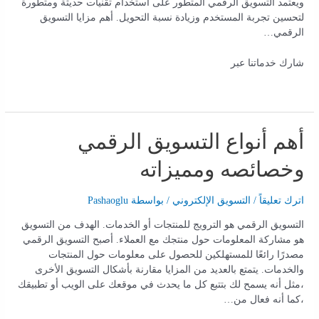
ويعتمد التسويق الرقمي المتطور على استخدام تقنيات حديثة ومتطورة
لتحسين تجربة المستخدم وزيادة نسبة التحويل. أهم مزايا التسويق
الرقمي…
شارك خدماتنا عبر
أهم أنواع التسويق الرقمي
وخصائصه ومميزاته
اترك تعليقاً
/
التسويق الإلكتروني
/ بواسطة
Pashaoglu
التسويق الرقمي هو الترويج للمنتجات أو الخدمات. الهدف من التسويق
هو مشاركة المعلومات حول منتجك مع العملاء. أصبح التسويق الرقمي
مصدرًا رائعًا للمستهلكين للحصول على معلومات حول المنتجات
والخدمات. يتمتع بالعديد من المزايا مقارنة بأشكال التسويق الأخرى
،مثل أنه يسمح لك بتتبع كل ما يحدث في موقعك على الويب أو تطبيقك
،كما أنه فعال من…