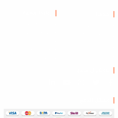
روابط مهمة
خدماتنا
الشروط والأحكام
البرمجة وتطبيقات الموبايل
سياسة الخصوصية
التصميم والمونتاج والمحتوى
التسويقي
العقود والمبيعات
الدراسات وإدارة الجودة
الأسئلة الشائعة
باقات التسويق والترويج
إنضم للفريق
سوشيال ميديا
وسائل الدفع