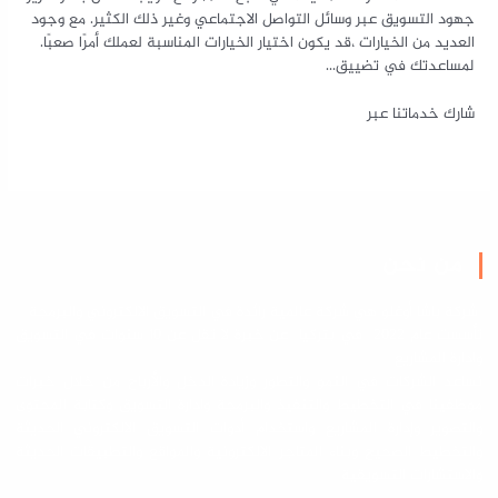
جهود التسويق عبر وسائل التواصل الاجتماعي وغير ذلك الكثير. مع وجود
العديد من الخيارات ،قد يكون اختيار الخيارات المناسبة لعملك أمرًا صعبًا.
لمساعدتك في تضييق…
شارك خدماتنا عبر
من نحن
شركة باشا أوغلو هي شركة عالمية رائدة في التسويق الالكتروني والبرمجة
تأسست عام 2022 في بتركيا عن خبرة لا تقل عن 10 سنوات في التسويق
وادارة المشاريع
نساعد الشركات في النمو والتطور وزيادة الدخل والأرباح من خلال خبرات
موظفينا في التخطيط والتنفيذ والبرمجة وادارة التسويق وكتابة المحتوى
والتصوير وإدارة المشاريع واستخدام أدوات التسويق الالكتروني الحديثة
والتخطيط الصحيح وبناء المتاجر الالكترونية والمواقع والتطبيقات الحديثة
والاستشارات التسويقية