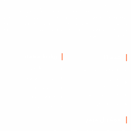
وادارة المشاريع
نساعد الشركات في النمو والتطور وزيادة الدخل والأرباح من خلال خبرات
موظفينا في التخطيط والتنفيذ والبرمجة وادارة التسويق وكتابة المحتوى
والتصوير وإدارة المشاريع واستخدام أدوات التسويق الالكتروني الحديثة
والتخطيط الصحيح وبناء المتاجر الالكترونية والمواقع والتطبيقات الحديثة
والاستشارات التسويقية
روابط مهمة
خدماتنا
الشروط والأحكام
البرمجة وتطبيقات الموبايل
سياسة الخصوصية
التصميم والمونتاج والمحتوى
التسويقي
العقود والمبيعات
الدراسات وإدارة الجودة
الأسئلة الشائعة
باقات التسويق والترويج
إنضم للفريق
سوشيال ميديا