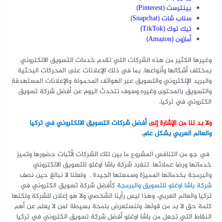
بينترست (Pinterest)
سناب شات (Snapchat)
تيك توك (TikTok)
أمازون (Amazon)
وغيرها الكثير من هذه الشركات التي تقدم خدمات التسويق الالكتروني
بمختلف أشكالها وأنواعها. بما في ذلك الإعلانات على المحركات البحثية
والبريد الإلكتروني والتسويق عبر الهواتف المحمولة والإعلانات المستهدفة
والتسويق بالمحتوى وغيره وسوف نتحدث اليوم عن أفضل شركة تسويق
الكتروني في تركيا.
ولا بد لنا من الإشارة إلى
أفضل شركات التسويق الالكتروني في تركيا
والعالم العربي بشكل عام
.
في جو من التنافس المشروع ما بين تلك الشركات لأثبات حضورها وتميز
خدماتها ورضا عملائها. تنفرد شركة باشا اوغلو للتسويق الالكتروني
والبرمجة بخدماتها المميزة وسمعتها الجيدة . ولعلنا لا نبالغ حين نصف
شركة باشا اوغلو للتسويق والبرمجة
كأفضل شركة تسويق الكتروني في
تركيا والعالم العربي. وهذا ليس رأينا الشخصي ولا هو إعلان للشركة ولكنها
كلمة حق لا بد من قولها. ولنستعرض بلمحة بسيطة لمن لا يعلم عن أهم
النقاط التي تجعل من باشا اوغلو أفضل شركة تسويق الكتروني في تركيا