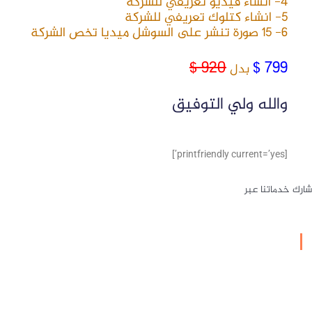
4- انشاء فيديو تعريفي للشركة
5- انشاء كتلوك تعريفي للشركة
6- 15 صورة تنشر على السوشل ميديا تخص الشركة
920 $
799 $
بدل
والله ولي التوفيق
[printfriendly current=’yes’]
رك خدماتنا عبر
من نحن
شركة باشا أوغلو هي شركة عالمية رائدة في التسويق الالكتروني والبرمجة
تأسست عام 2022 في بتركيا عن خبرة لا تقل عن 10 سنوات في التسويق
وادارة المشاريع